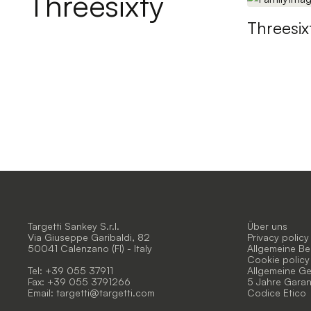
Threesixty
Threesix
Targetti Sankey S.r.l.
Über uns
Via Giuseppe Garibaldi, 82
Privacy policy
50041 Calenzano (FI) - Italy
Allgemeine B
Cookie policy
Tel: +39 055 37911
Allgemeine G
Fax: +39 055 3791266
5 Jahre Garan
Email:
targetti@targetti.com
Codice Etico