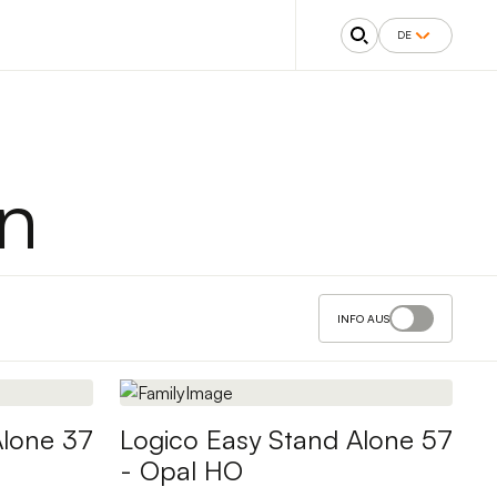
DE
n
INFO AUS
Alone 37
Logico Easy Stand Alone 57
- Opal HO