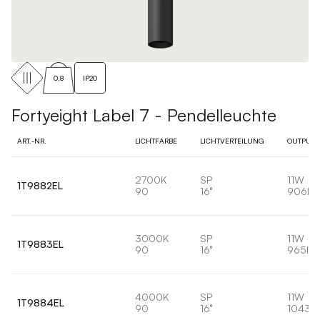
0,8
IP20
Fortyeight Label 7 - Pendelleuchte
ART.-NR.
LICHTFARBE
LICHTVERTEILUNG
OUTPUT
2700K
SP
11W
1T9882EL
90
16°
906lm
3000K
SP
11W
1T9883EL
90
16°
965lm
4000K
SP
11W
1T9884EL
90
16°
1043l