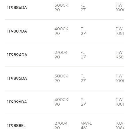
3000K
FL
11W
1T9886DA
90
27°
1000l
4000K
FL
11W
1T9887DA
90
27°
1081lm
2700K
FL
11W
1T9894DA
90
27°
938lm
3000K
FL
11W
1T9895DA
90
27°
1000l
4000K
FL
11W
1T9896DA
90
27°
1081lm
2700K
MWFL
10,9W
1T9888EL
90
46°
1084l