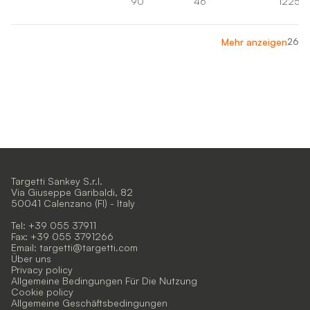
90
46°
1225lm
26
Mehr anzeigen
Targetti Sankey S.r.l.
Via Giuseppe Garibaldi, 82
50041 Calenzano (FI) - Italy
Tel: +39 055 37911
Fax: +39 055 3791266
Email:
targetti@targetti.com
Über uns
Privacy policy
Allgemeine Bedingungen Für Die Nutzung
Cookie policy
Allgemeine Geschäftsbedingungen