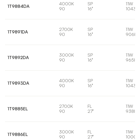
4000K
SP
11W
1T9884DA
90
16°
1043l
2700K
SP
11W
1T9891DA
90
16°
906lm
3000K
SP
11W
1T9892DA
90
16°
965lm
4000K
SP
11W
1T9893DA
90
16°
1043l
2700K
FL
11W
1T9885EL
90
27°
938lm
3000K
FL
11W
1T9886EL
90
27°
1000l