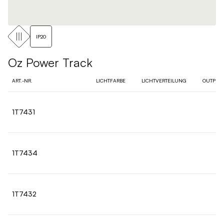
IP20
Oz Power Track
ART.-NR.
LICHTFARBE
LICHTVERTEILUNG
OUTPUT
1T7431
1T7434
1T7432