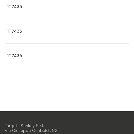
1T7435
1T7433
1T7436
Targetti Sankey S.r.l.
Via Giuseppe Garibaldi, 82