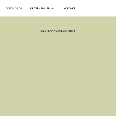
DOWNLOADS
UNTERNEHMEN
KONTAKT
DOWNLOADS
UNTERNEHMEN
KONTAKT
DECKENANBAULEUCHTEN