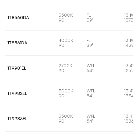
3500K
FL
13,1W
1T8560DA
90
39°
1373lm
4000K
FL
13,1W
1T8561DA
90
39°
1429l
2700K
WFL
13,4W
1T9981EL
90
54°
1252l
3000K
WFL
13,4W
1T9982EL
90
54°
1334l
3500K
WFL
13,4W
1T9983EL
90
54°
1386l