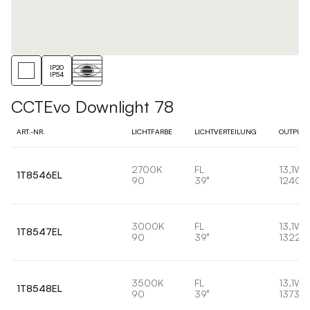
IP20
IP54
CCTEvo Downlight 78
ART.-NR.
LICHTFARBE
LICHTVERTEILUNG
OUTPUT
2700K
FL
13,1W
1T8546EL
90
39°
1240l
3000K
FL
13,1W
1T8547EL
90
39°
1322l
3500K
FL
13,1W
1T8548EL
90
39°
1373lm