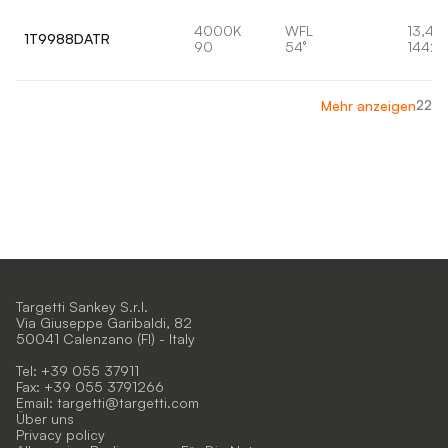
4000K
WFL
13,4W
1T9988DATR
90
54°
1442l
22
Mehr anzeigen
Targetti Sankey S.r.l.
Via Giuseppe Garibaldi, 82
50041 Calenzano (FI) - Italy
Tel: +39 055 37911
Fax: +39 055 3791266
Email:
targetti@targetti.com
Über uns
Privacy policy