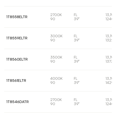
2700K
FL
13,1W
1T8558ELTR
90
39°
1240l
3000K
FL
13,1W
1T8559ELTR
90
39°
1322l
3500K
FL
13,1W
1T8560ELTR
90
39°
1373l
4000K
FL
13,1W
1T8561ELTR
90
39°
1429l
2700K
FL
13,1W
1T8546DATR
90
39°
1240l