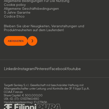
Allgemeine Bedingungen Für Die Nutzung
Cookie policy
Allgemeine Geschäftsbedingungen
5 Jahre Garantie
Codice Etico
Bleiben Sie über Neuigkeiten, Veranstaltungen und
Produktneuheiten auf dem Laufenden!
ABONNIEREN
Linkedin
Instagram
Pinterest
Facebook
Youtube
Targetti Sankey S.r.l. Gesellschaft mit beschränkter Haftung mit
Alleingesellschafter unter Leitung und Kontrolle der 3F Filippi S.p.A.
CCIAA Firenze
Share Capital: € 500.000,00
USt.-ID. (IT): 01537660480
Handelsregistereintrag: FI-275656