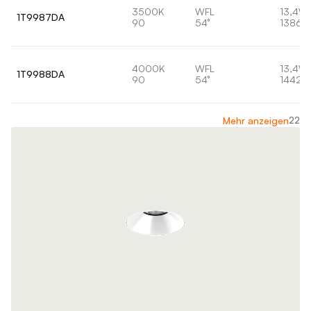
3500K
WFL
13,4W
1T9987DA
90
54°
1386l
4000K
WFL
13,4W
1T9988DA
90
54°
1442l
22
Mehr anzeigen