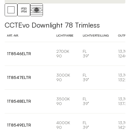
IP20
IP54
CCTEvo Downlight 78 Trimless
ART.-NR.
LICHTFARBE
LICHTVERTEILUNG
OUTPUT
2700K
FL
13,1W
1T8546ELTR
90
39°
1240l
3000K
FL
13,1W
1T8547ELTR
90
39°
1322l
3500K
FL
13,1W
1T8548ELTR
90
39°
1373l
4000K
FL
13,1W
1T8549ELTR
90
39°
1429l