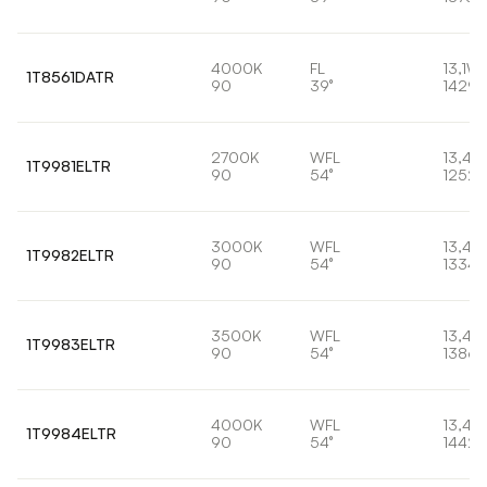
4000K
FL
13,1W
1T8561DATR
90
39°
1429l
2700K
WFL
13,4W
1T9981ELTR
90
54°
1252l
3000K
WFL
13,4W
1T9982ELTR
90
54°
1334l
3500K
WFL
13,4W
1T9983ELTR
90
54°
1386l
4000K
WFL
13,4W
1T9984ELTR
90
54°
1442l