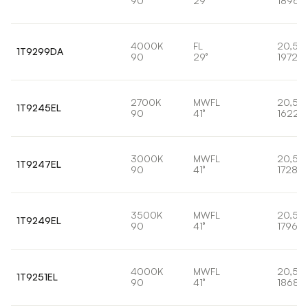
90
29°
1896l
4000K
FL
20,5W
1T9299DA
90
29°
1972lm
2700K
MWFL
20,5W
1T9245EL
90
41°
1622l
3000K
MWFL
20,5W
1T9247EL
90
41°
1728lm
3500K
MWFL
20,5W
1T9249EL
90
41°
1796lm
4000K
MWFL
20,5W
1T9251EL
90
41°
1868l