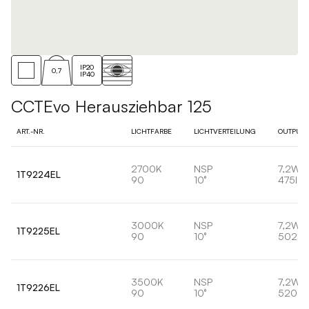
IP20
0,7
IP40
CCTEvo Herausziehbar 125
ART.-NR.
LICHTFARBE
LICHTVERTEILUNG
OUTPUT
2700K
NSP
7,2W
1T9224EL
90
10°
475lm
3000K
NSP
7,2W
1T9225EL
90
10°
502lm
3500K
NSP
7,2W
1T9226EL
90
10°
520lm