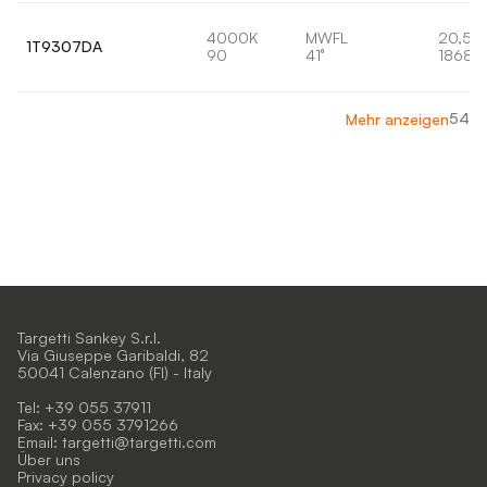
4000K
MWFL
20,5W
1T9307DA
90
41°
1868l
54
Mehr anzeigen
Targetti Sankey S.r.l.
Via Giuseppe Garibaldi, 82
50041 Calenzano (FI) - Italy
Tel: +39 055 37911
Fax: +39 055 3791266
Email:
targetti@targetti.com
Über uns
Privacy policy