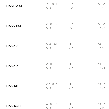
3500K
SP
21,7W
1T9289DA
90
13°
1560l
4000K
SP
21,7W
1T9291DA
90
13°
1593l
2700K
FL
20,5W
1T9237EL
90
29°
1712lm
3000K
FL
20,5W
1T9239EL
90
29°
1824l
3500K
FL
20,5W
1T9241EL
90
29°
1896l
4000K
FL
20,5W
1T9243EL
90
29°
1972lm