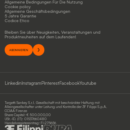
Allgemeine Bedingungen Für Die Nutzung
Cookie policy
Allgemeine Geschäftsbedingungen
5 Jahre Garantie
Codice Etico
Bleiben Sie über Neuigkeiten, Veranstaltungen und
Produktneuheiten auf dem Laufenden!
ABONNIEREN
Linkedin
Instagram
Pinterest
Facebook
Youtube
Targetti Sankey S.r.l. Gesellschaft mit beschränkter Haftung mit
Alleingesellschafter unter Leitung und Kontrolle der 3F Filippi S.p.A.
CCIAA Firenze
Share Capital: € 500.000,00
USt.-ID. (IT): 01537660480
Handelsregistereintrag: FI-275656