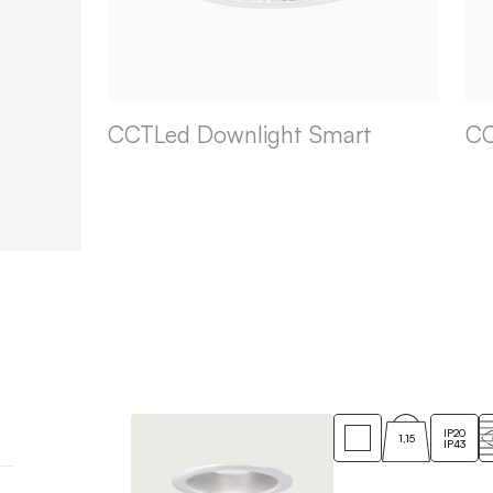
CCTLed Downlight Smart
CC
IP20
1,15
IP43