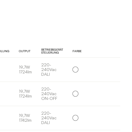
BETRIEBSGERÄT
EILUNG
OUTPUT
FARBE
STEUERUNG
220-
19,7W
240Vac
1724lm
DALI
220-
19,7W
240Vac
1724lm
ON-OFF
220-
19,7W
240Vac
1742lm
DALI