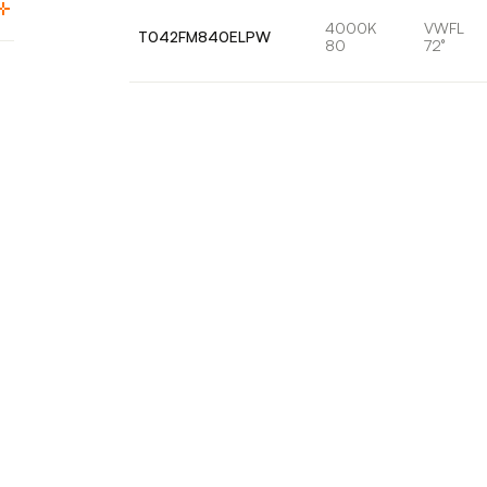
4000K
VWFL
T042FM840ELPW
80
72°