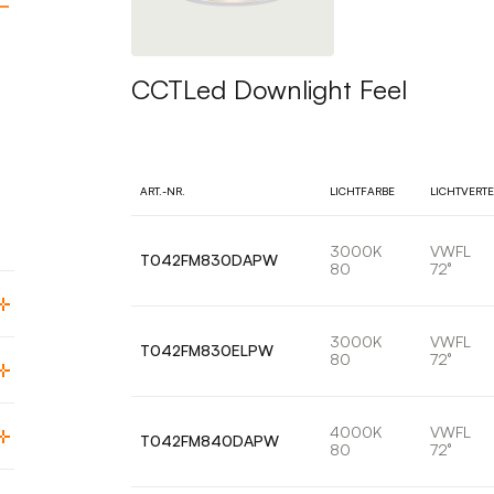
CCTLed Downlight Feel
ART.-NR.
LICHTFARBE
LICHTVERT
3000K
VWFL
T042FM830DAPW
80
72°
3000K
VWFL
T042FM830ELPW
80
72°
4000K
VWFL
T042FM840DAPW
80
72°