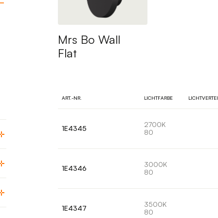
Mrs Bo Wall
Flat
ART.-NR.
LICHTFARBE
LICHTVERTE
2700K
1E4345
80
3000K
1E4346
80
3500K
1E4347
80