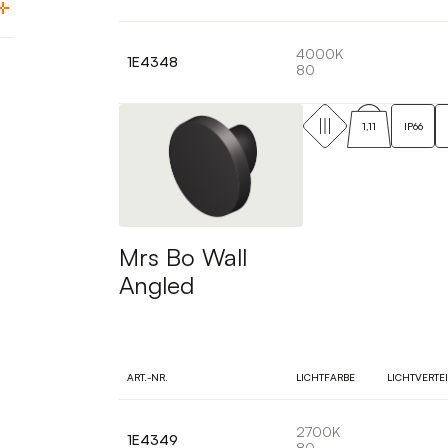
4000K
1E4348
80
1,11
IP66
Mrs Bo Wall
Angled
ART.-NR.
LICHTFARBE
LICHTVERTE
2700K
1E4349
80