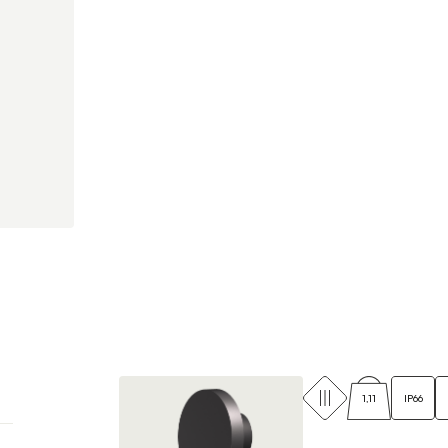
1,11
IP66