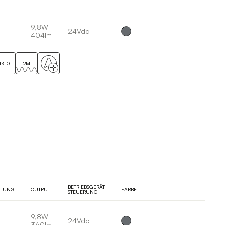
9,8W
24Vdc
404lm
IK10
2M
BETRIEBSGERÄT
ILUNG
OUTPUT
FARBE
STEUERUNG
9,8W
24Vdc
360lm