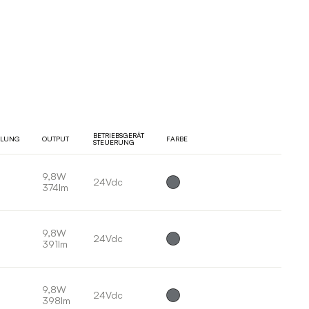
BETRIEBSGERÄT
ILUNG
OUTPUT
FARBE
STEUERUNG
9,8W
24Vdc
374lm
9,8W
24Vdc
391lm
9,8W
24Vdc
398lm