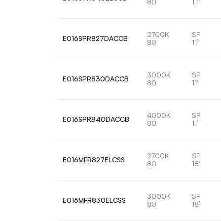
80
11°
2700K
SP
E016SPR827DACCB
80
11°
3000K
SP
E016SPR830DACCB
80
11°
4000K
SP
E016SPR840DACCB
80
11°
2700K
SP
E016MFR827ELCSS
80
18°
3000K
SP
E016MFR830ELCSS
80
18°