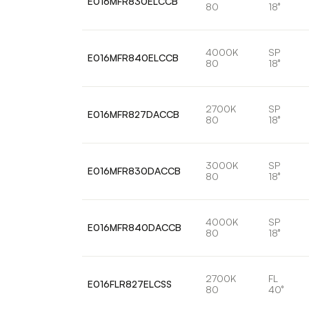
E016MFR830ELCCB
80
18°
4000K
SP
E016MFR840ELCCB
80
18°
2700K
SP
E016MFR827DACCB
80
18°
3000K
SP
E016MFR830DACCB
80
18°
4000K
SP
E016MFR840DACCB
80
18°
2700K
FL
E016FLR827ELCSS
80
40°