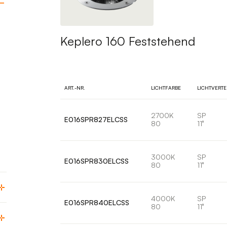
Keplero 160 Feststehend
ART.-NR.
LICHTFARBE
LICHTVERT
2700K
SP
E016SPR827ELCSS
80
11°
3000K
SP
E016SPR830ELCSS
80
11°
4000K
SP
E016SPR840ELCSS
80
11°