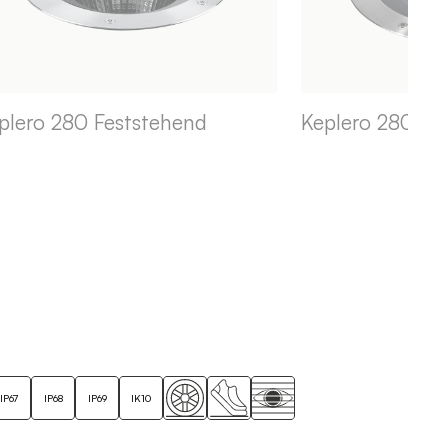
plero 280 Feststehend
Keplero 280 Z
IP67
IP68
IP69
IK10