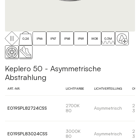
0,24
IP66
IP67
IP68
IP69
IK08
0,3M
Keplero 50 - Asymmetrische
Abstrahlung
ART.-NR.
LICHTFARBE
LICHTVERTEILUNG
OUT
2700K
2,
E019SPL82724CSS
Asymmetrisch
80
30l
3000K
2,
E019SPL83024CSS
Asymmetrisch
80
32l