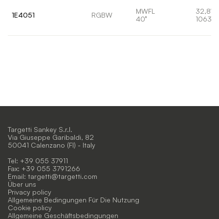
MWFL
32,8W
1E4051
RGBW
40°
1063lm
Targetti Sankey S.r.l.
Via Giuseppe Garibaldi, 82
50041 Calenzano (FI) - Italy
Tel: +39 055 37911
Fax: +39 055 3791266
Email:
targetti@targetti.com
Über uns
Privacy policy
Allgemeine Bedingungen Für Die Nutzung
Cookie policy
Allgemeine Geschäftsbedingungen