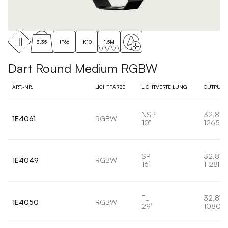
3,35
IP66
IK10
1,5M
Dart Round Medium RGBW
ART.-NR.
LICHTFARBE
LICHTVERTEILUNG
OUTPUT
NSP
32,8W
1E4061
RGBW
10°
1265lm
SP
32,8W
1E4049
RGBW
16°
1128lm
FL
32,8W
1E4050
RGBW
29°
1080lm