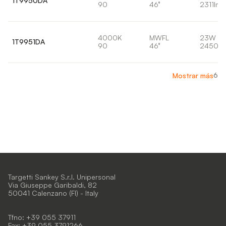
1T9950DA
90
46°
2311lm
4000K
MWFL
23W
1T9951DA
90
46°
2450lm
6
Mostrar más
Targetti Sankey S.r.l. Unipersonal
Via Giuseppe Garibaldi, 82
50041 Calenzano (FI) - Italy
Tfno: +39 055 37911
Fax: +39 055 3791266