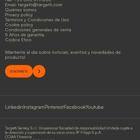
Email:
targetti@targetti.com
Quiénes somos
Privacy policy
Términos y Condiciones de Uso
Cookie policy
Condiciones generales de venta
5 Años de garantía
Codice Etico
¡Mantente al día sobre noticias, eventos y novedades de
producto!
SUSCRÍBETE
Linkedin
Instagram
Pinterest
Facebook
Youtube
Targetti Sankey S.r.l. Unipersonal Sociedad de responsabilidad limitada sujeta a
la dirección y supervisión de su socio único 3F Filippi S.p.A.
CCIAA Florencia