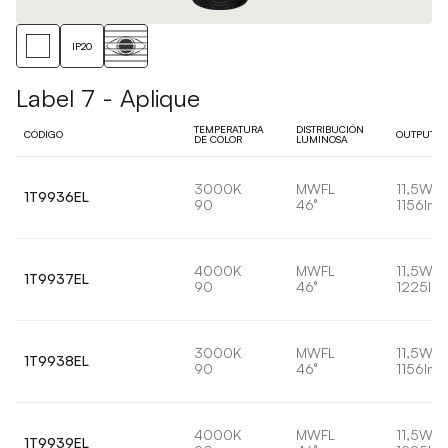
IP20
Label 7 - Aplique
TEMPERATURA
DISTRIBUCIÓN
CÓDIGO
OUTPUT
DE COLOR
LUMINOSA
3000K
MWFL
11,5W
1T9936EL
90
46°
1156lm
4000K
MWFL
11,5W
1T9937EL
90
46°
1225lm
3000K
MWFL
11,5W
1T9938EL
90
46°
1156lm
4000K
MWFL
11,5W
1T9939EL