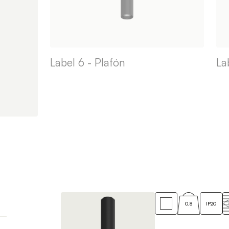
Label 6 - Plafón
La
0,8
IP20