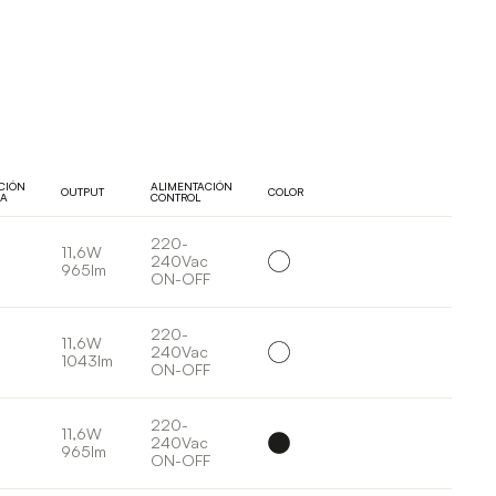
UCIÓN
ALIMENTACIÓN
OUTPUT
COLOR
SA
CONTROL
220-
11,6W
240Vac
965lm
ON-OFF
220-
11,6W
240Vac
1043lm
ON-OFF
220-
11,6W
240Vac
965lm
ON-OFF