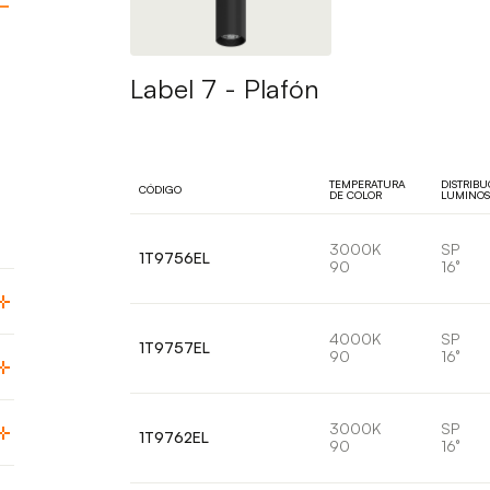
Label 7 - Plafón
TEMPERATURA
DISTRIB
CÓDIGO
DE COLOR
LUMINO
3000K
SP
1T9756EL
90
16°
4000K
SP
1T9757EL
90
16°
3000K
SP
1T9762EL
90
16°