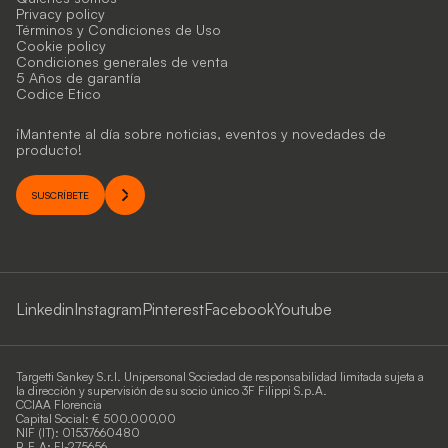
Privacy policy
Términos y Condiciones de Uso
Cookie policy
Condiciones generales de venta
5 Años de garantía
Codice Etico
¡Mantente al día sobre noticias, eventos y novedades de
producto!
SUSCRÍBETE
Linkedin
Instagram
Pinterest
Facebook
Youtube
Targetti Sankey S.r.l. Unipersonal Sociedad de responsabilidad limitada sujeta a
la dirección y supervisión de su socio único 3F Filippi S.p.A.
CCIAA Florencia
Capital Social: € 500.000,00
NIF (IT): 01537660480
R.E.A: FI-275656