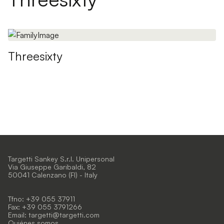
Threesixty
Targetti Sankey S.r.l. Unipersonal
Via Giuseppe Garibaldi, 82
50041 Calenzano (FI) - Italy
Tfno: +39 055 37911
Fax: +39 055 3791266
Email:
targetti@targetti.com
Quiénes somos