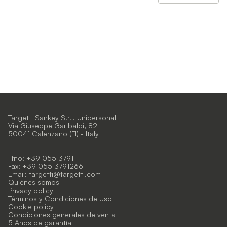
Targetti Sankey S.r.l. Unipersonal
Via Giuseppe Garibaldi, 82
50041 Calenzano (FI) - Italy
Tfno: +39 055 37911
Fax: +39 055 3791266
Email:
targetti@targetti.com
Quiénes somos
Privacy policy
Términos y Condiciones de Uso
Cookie policy
Condiciones generales de venta
5 Años de garantía