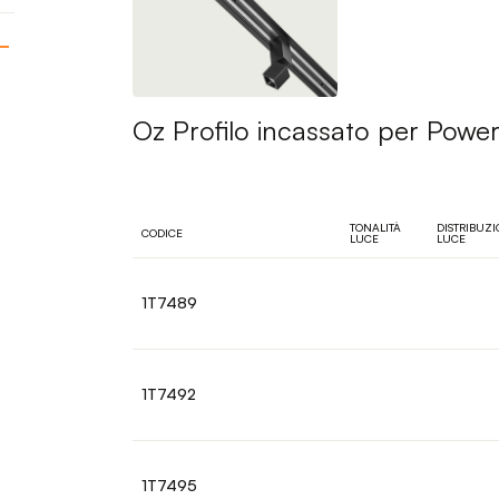
Oz Profilo incassato per Powe
TONALITÀ
DISTRIBUZ
CODICE
LUCE
LUCE
1T7489
1T7492
1T7495