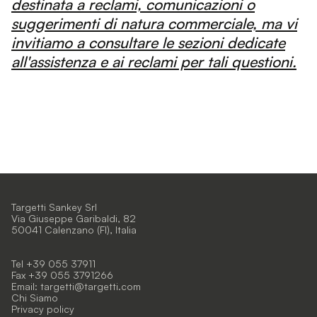
destinata a reclami, comunicazioni o
suggerimenti di natura commerciale, ma vi
invitiamo a consultare le sezioni dedicate
all'assistenza e ai reclami per tali questioni.
Targetti Sankey Srl
Via Giuseppe Garibaldi, 82
50041 Calenzano (FI), Italia
Tel +39 055 37911
Fax +39 055 3791266
Email:
targetti@targetti.com
Chi Siamo
Privacy policy