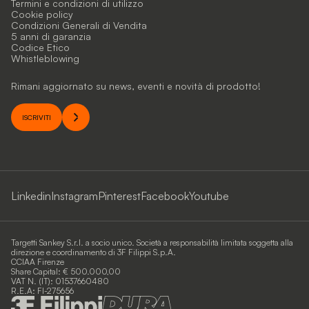
Termini e condizioni di utilizzo
Cookie policy
Condizioni Generali di Vendita
5 anni di garanzia
Codice Etico
Whistleblowing
Rimani aggiornato su news, eventi e novità di prodotto!
ISCRIVITI
Linkedin
Instagram
Pinterest
Facebook
Youtube
Targetti Sankey S.r.l. a socio unico. Società a responsabilità limitata soggetta alla
direzione e coordinamento di 3F Filippi S.p.A.
CCIAA Firenze
Share Capital: € 500.000,00
VAT N. (IT): 01537660480
R.E.A: FI-275656