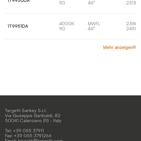
1T9950DA
90
46°
2311lm
4000K
MWFL
23W
1T9951DA
90
46°
2450l
6
Mehr anzeigen
Targetti Sankey S.r.l.
Via Giuseppe Garibaldi, 82
50041 Calenzano (FI) - Italy
Tel: +39 055 37911
Fax: +39 055 3791266
Email:
targetti@targetti.com