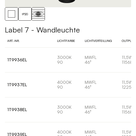
IP20
Label 7 - Wandleuchte
ART.-NR.
LICHTFARBE
LICHTVERTEILUNG
OUTPUT
3000K
MWFL
11,5W
1T9936EL
90
46°
1156lm
4000K
MWFL
11,5W
1T9937EL
90
46°
1225lm
3000K
MWFL
11,5W
1T9938EL
90
46°
1156lm
4000K
MWFL
11,5W
1T9939EL