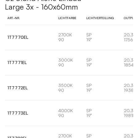
Large 3x - 160x60mm
ART.-NR.
LICHTFARBE
LICHTVERTEILUNG
OUTPUT
2700K
SP
20,3W
1T7770EL
90
19°
1756lm
3000K
SP
20,3W
1T7771EL
90
19°
1854lm
3500K
SP
20,3W
1T7772EL
90
19°
1938lm
4000K
SP
20,3W
1T7773EL
90
19°
1981lm
2700K
SP
20,3W