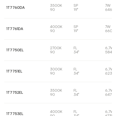
3500K
SP
7W
1T7760DA
90
19°
646lm
4000K
SP
7W
1T7761DA
90
19°
660lm
2700K
FL
6,7W
1T7750EL
90
34°
584lm
3000K
FL
6,7W
1T7751EL
90
34°
623lm
3500K
FL
6,7W
1T7752EL
90
34°
647lm
4000K
FL
6,7W
1T7753EL
90
34°
673lm