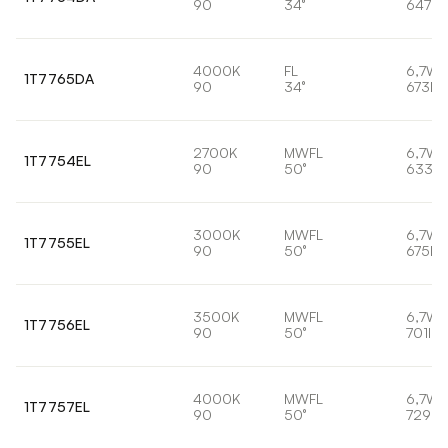
90
34°
647lm
4000K
FL
6,7W
1T7765DA
90
34°
673lm
2700K
MWFL
6,7W
1T7754EL
90
50°
633lm
3000K
MWFL
6,7W
1T7755EL
90
50°
675lm
3500K
MWFL
6,7W
1T7756EL
90
50°
701lm
4000K
MWFL
6,7W
1T7757EL
90
50°
729lm