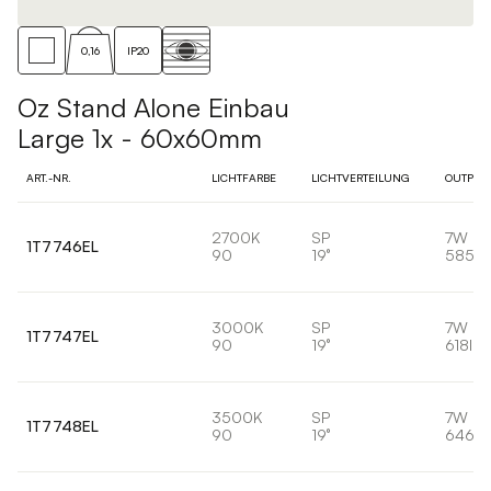
0,16
IP20
Oz Stand Alone Einbau
Large 1x - 60x60mm
ART.-NR.
LICHTFARBE
LICHTVERTEILUNG
OUTPUT
2700K
SP
7W
1T7746EL
90
19°
585lm
3000K
SP
7W
1T7747EL
90
19°
618lm
3500K
SP
7W
1T7748EL
90
19°
646lm