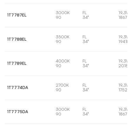
3000K
FL
19,3W
1T7787EL
90
34°
1867lm
3500K
FL
19,3W
1T7788EL
90
34°
1941lm
4000K
FL
19,3W
1T7789EL
90
34°
2018l
2700K
FL
19,3W
1T7774DA
90
34°
1752lm
3000K
FL
19,3W
1T7775DA
90
34°
1867lm