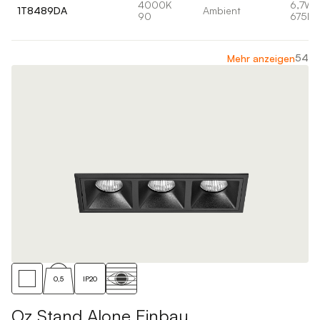
4000K
6,7W
1T8489DA
Ambient
90
675lm
54
Mehr anzeigen
0,5
IP20
Oz Stand Alone Einbau