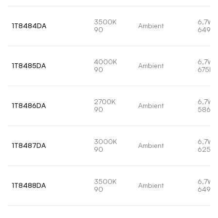
3500K
6,7W
1T8484DA
Ambient
90
649lm
4000K
6,7W
1T8485DA
Ambient
90
675lm
2700K
6,7W
1T8486DA
Ambient
90
586lm
3000K
6,7W
1T8487DA
Ambient
90
625lm
3500K
6,7W
1T8488DA
Ambient
90
649lm