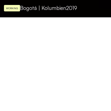
Bogotá | Kolumbien
2019
WORKING
ARCHITEKTONISCHES PROJECT
Colette Studio
LICHTGESTALTUNG
Schaller Tech
FOTOS
Tomas Vera
Verdi-Showroom: Jenseits der
Grenzen des traditionellen Designs