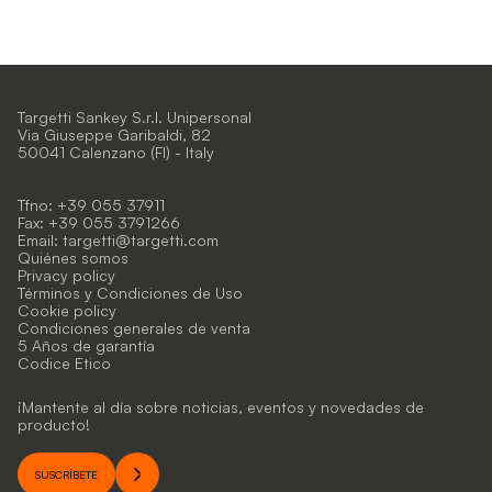
Targetti Sankey S.r.l. Unipersonal
Via Giuseppe Garibaldi, 82
50041 Calenzano (FI) - Italy
Tfno: +39 055 37911
Fax: +39 055 3791266
Email:
targetti@targetti.com
Quiénes somos
Privacy policy
Términos y Condiciones de Uso
Cookie policy
Condiciones generales de venta
5 Años de garantía
Codice Etico
¡Mantente al día sobre noticias, eventos y novedades de
producto!
SUSCRÍBETE