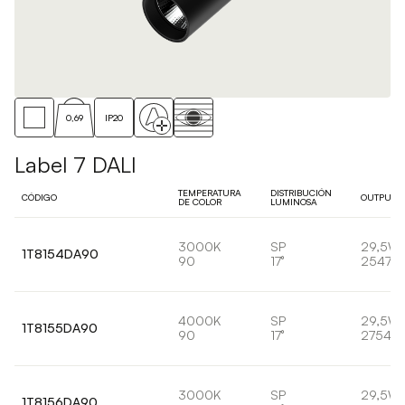
0,69
IP20
Label 7 DALI
TEMPERATURA
DISTRIBUCIÓN
CÓDIGO
OUTPUT
DE COLOR
LUMINOSA
3000K
SP
29,5W
1T8154DA90
90
17°
2547lm
4000K
SP
29,5W
1T8155DA90
90
17°
2754lm
3000K
SP
29,5W
1T8156DA90