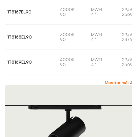
4000K
MWFL
29,5W
1T8167EL90
90
41°
2569lm
3000K
MWFL
29,5W
1T8168EL90
90
41°
2376lm
4000K
MWFL
29,5W
1T8169EL90
90
41°
2569lm
2
Mostrar más