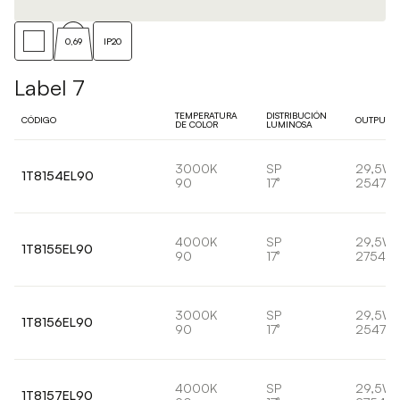
0,69
IP20
Label 7
TEMPERATURA
DISTRIBUCIÓN
CÓDIGO
OUTPUT
DE COLOR
LUMINOSA
3000K
SP
29,5W
1T8154EL90
90
17°
2547lm
4000K
SP
29,5W
1T8155EL90
90
17°
2754lm
3000K
SP
29,5W
1T8156EL90
90
17°
2547lm
4000K
SP
29,5W
1T8157EL90