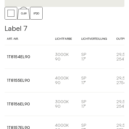
0,69
IP20
Label 7
ART.-NR.
LICHTFARBE
LICHTVERTEILUNG
OUTPUT
3000K
SP
29,5W
1T8154EL90
90
17°
2547l
4000K
SP
29,5W
1T8155EL90
90
17°
2754l
3000K
SP
29,5W
1T8156EL90
90
17°
2547l
4000K
SP
29,5W
1T8157EL90