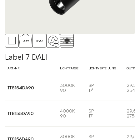
0,69
IP20
Label 7 DALI
ART.-NR.
LICHTFARBE
LICHTVERTEILUNG
OUTPUT
3000K
SP
29,5
1T8154DA90
90
17°
2547l
4000K
SP
29,5
1T8155DA90
90
17°
2754l
3000K
SP
29,5
1T8156DA90