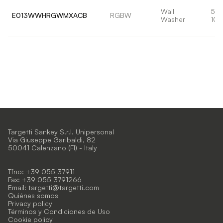
Wall
56
E013WWHRGWMXACB
RGBW
Washer
109
Targetti Sankey S.r.l. Unipersonal
Via Giuseppe Garibaldi, 82
50041 Calenzano (FI) - Italy
Tfno: +39 055 37911
Fax: +39 055 3791266
Email:
targetti@targetti.com
Quiénes somos
Privacy policy
Términos y Condiciones de Uso
Cookie policy