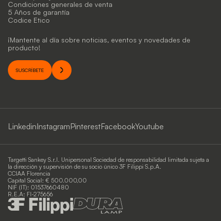
Condiciones generales de venta
5 Años de garantía
Codice Etico
¡Mantente al día sobre noticias, eventos y novedades de
producto!
SUSCRÍBETE
Linkedin
Instagram
Pinterest
Facebook
Youtube
Targetti Sankey S.r.l. Unipersonal Sociedad de responsabilidad limitada sujeta a
la dirección y supervisión de su socio único 3F Filippi S.p.A.
CCIAA Florencia
Capital Social: € 500.000,00
NIF (IT): 01537660480
R.E.A: FI-275656