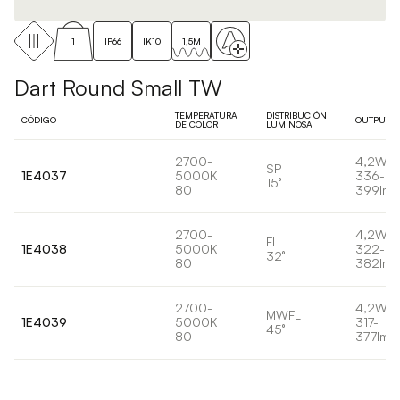
1
IP66
IK10
1,5M
Dart Round Small TW
TEMPERATURA
DISTRIBUCIÓN
CÓDIGO
OUTPUT
DE COLOR
LUMINOSA
2700-
4,2W
SP
1E4037
5000K
336-
15°
80
399lm
2700-
4,2W
FL
1E4038
5000K
322-
32°
80
382lm
2700-
4,2W
MWFL
1E4039
5000K
317-
45°
80
377lm