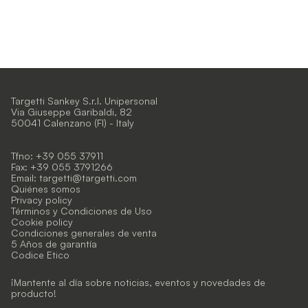
Targetti Sankey S.r.l. Unipersonal
Via Giuseppe Garibaldi, 82
50041 Calenzano (FI) - Italy
Tfno: +39 055 37911
Fax: +39 055 3791266
Email:
targetti@targetti.com
Quiénes somos
Privacy policy
Términos y Condiciones de Uso
Cookie policy
Condiciones generales de venta
5 Años de garantía
Codice Etico
¡Mantente al día sobre noticias, eventos y novedades de
producto!