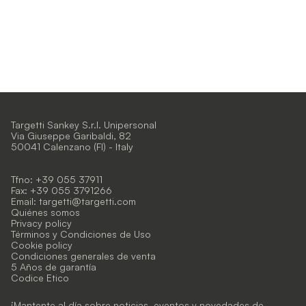
Targetti Sankey S.r.l. Unipersonal
Via Giuseppe Garibaldi, 82
50041 Calenzano (FI) - Italy
Tfno: +39 055 37911
Fax: +39 055 3791266
Email:
targetti@targetti.com
Quiénes somos
Privacy policy
Términos y Condiciones de Uso
Cookie policy
Condiciones generales de venta
5 Años de garantía
Codice Etico
¡Mantente al día sobre noticias, eventos y novedades de