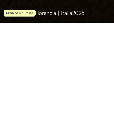
Florencia | Italia
2026
HERITAGE & CULTURE
FOTOS
Bingyuan Lu, Yaochen Wu
Exaltar la materialidad a través de
la luz
“Luci d’alta quota. Lettera di un amore di
quarant’anni su pellicola”
es una exposición
individual del fotógrafo
Zhang Chaoyin
,
presentada en el sugerente entorno de la