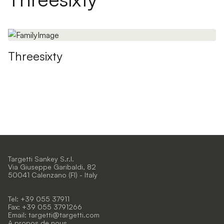
Threesixty
Targetti Sankey S.r.l.
Via Giuseppe Garibaldi, 82
50041 Calenzano (FI) - Italy
Tel: +39 055 37911
Fax: +39 055 3791266
Email:
targetti@targetti.com
A propos de nous