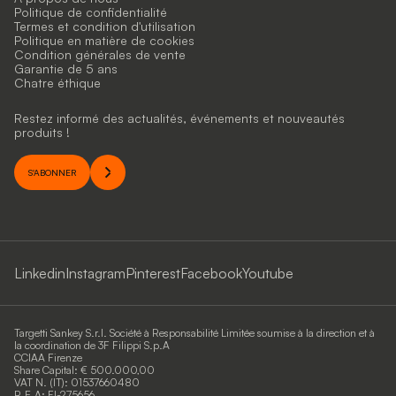
Politique de confidentialité
Termes et condition d'utilisation
Politique en matière de cookies
Condition générales de vente
Garantie de 5 ans
Chatre éthique
Restez informé des actualités, événements et nouveautés
produits !
S'ABONNER
Linkedin
Instagram
Pinterest
Facebook
Youtube
Targetti Sankey S.r.l. Société à Responsabilité Limitée soumise à la direction et à
la coordination de 3F Filippi S.p.A
CCIAA Firenze
Share Capital: € 500.000,00
VAT N. (IT): 01537660480
R.E.A: FI-275656