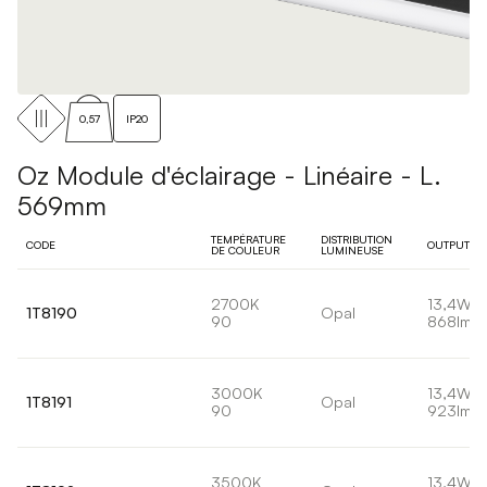
0,57
IP20
Oz Module d'éclairage - Linéaire - L.
569mm
TEMPÉRATURE
DISTRIBUTION
CODE
OUTPUT
DE COULEUR
LUMINEUSE
2700K
13,4W
1T8190
Opal
90
868lm
3000K
13,4W
1T8191
Opal
90
923lm
3500K
13,4W