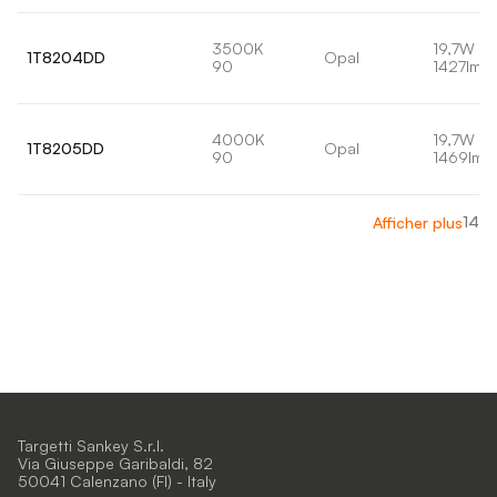
3500K
19,7W
1T8204DD
Opal
90
1427lm
4000K
19,7W
1T8205DD
Opal
90
1469lm
14
Afficher plus
Targetti Sankey S.r.l.
Via Giuseppe Garibaldi, 82
50041 Calenzano (FI) - Italy