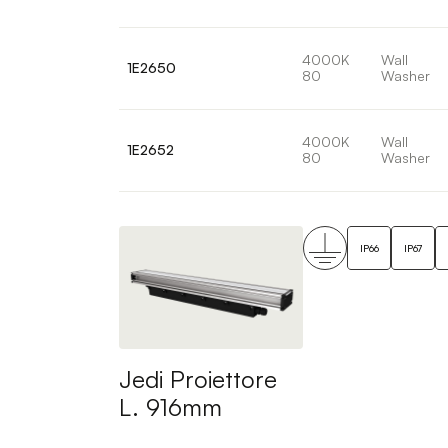
4000K
Wall
1E2650
80
Washer
4000K
Wall
1E2652
80
Washer
IP66
IP67
Jedi Proiettore
L. 916mm