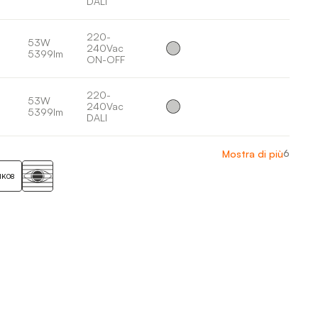
DALI
220-
53W
240Vac
5399lm
ON-OFF
220-
53W
240Vac
5399lm
DALI
6
Mostra di più
IK08