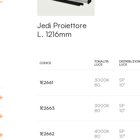
Jedi Proiettore
L. 1216mm
TONALITÀ
DISTRIBUZIO
CODICE
LUCE
LUCE
3000K
SP
1E2661
80
10°
3000K
SP
1E2663
80
10°
4000K
SP
1E2662
80
10°