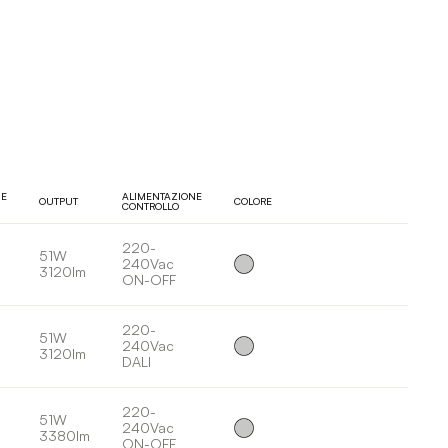
NE
ALIMENTAZIONE
OUTPUT
COLORE
CONTROLLO
220-
51W
240Vac
3120lm
ON-OFF
220-
51W
240Vac
3120lm
DALI
220-
51W
240Vac
3380lm
ON-OFF