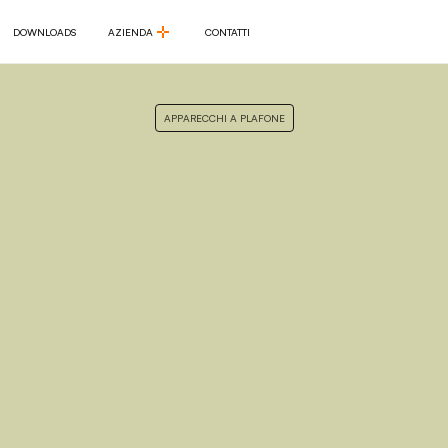
DOWNLOADS
AZIENDA
CONTATTI
DOWNLOADS
AZIENDA
CONTATTI
APPARECCHI A PLAFONE