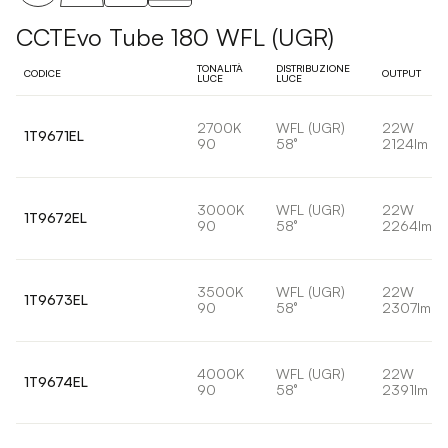
CCTEvo Tube 180 WFL (UGR)
TONALITÀ
DISTRIBUZIONE
CODICE
OUTPUT
LUCE
LUCE
2700K
WFL (UGR)
22W
1T9671EL
90
58°
2124lm
3000K
WFL (UGR)
22W
1T9672EL
90
58°
2264lm
3500K
WFL (UGR)
22W
1T9673EL
90
58°
2307lm
4000K
WFL (UGR)
22W
1T9674EL
90
58°
2391lm