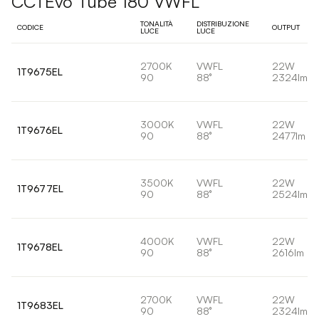
CCTEvo Tube 180 VWFL
TONALITÀ
DISTRIBUZIONE
CODICE
OUTPUT
LUCE
LUCE
2700K
VWFL
22W
1T9675EL
90
88°
2324lm
3000K
VWFL
22W
1T9676EL
90
88°
2477lm
3500K
VWFL
22W
1T9677EL
90
88°
2524lm
4000K
VWFL
22W
1T9678EL
90
88°
2616lm
2700K
VWFL
22W
1T9683EL
90
88°
2324lm