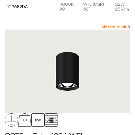
4000K
WFL (UGR)
22W
1T9682DA
90
58°
2391lm
6
Mostra di più
1,8
IP20