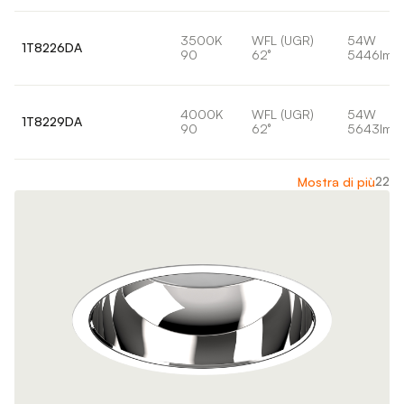
3500K
WFL (UGR)
54W
1T8226DA
90
62°
5446lm
4000K
WFL (UGR)
54W
1T8229DA
90
62°
5643lm
22
Mostra di più