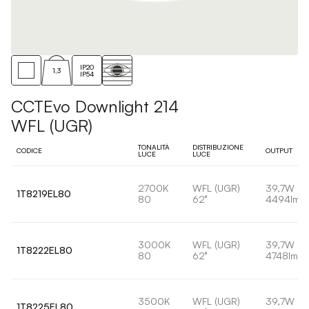
IP20
1,3
IP54
CCTEvo Downlight 214
WFL (UGR)
TONALITÀ
DISTRIBUZIONE
CODICE
OUTPUT
LUCE
LUCE
2700K
WFL (UGR)
39,7W
1T8219EL80
80
62°
4494lm
3000K
WFL (UGR)
39,7W
1T8222EL80
80
62°
4748lm
3500K
WFL (UGR)
39,7W
1T8225EL80