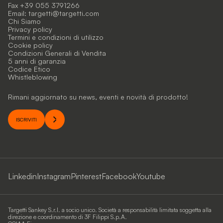
Fax +39 055 3791266
Email:
targetti@targetti.com
Chi Siamo
Privacy policy
Termini e condizioni di utilizzo
Cookie policy
Condizioni Generali di Vendita
5 anni di garanzia
Codice Etico
Whistleblowing
Rimani aggiornato su news, eventi e novità di prodotto!
ISCRIVITI
Linkedin
Instagram
Pinterest
Facebook
Youtube
Targetti Sankey S.r.l. a socio unico. Società a responsabilità limitata soggetta alla
direzione e coordinamento di 3F Filippi S.p.A.