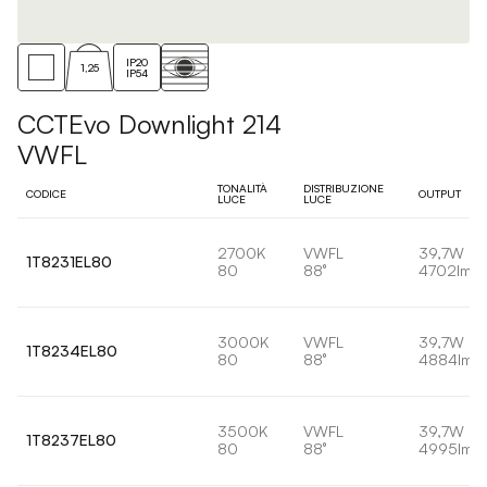
IP20
1,25
IP54
CCTEvo Downlight 214
VWFL
TONALITÀ
DISTRIBUZIONE
CODICE
OUTPUT
LUCE
LUCE
2700K
VWFL
39,7W
1T8231EL80
80
88°
4702lm
3000K
VWFL
39,7W
1T8234EL80
80
88°
4884lm
3500K
VWFL
39,7W
1T8237EL80
80
88°
4995lm