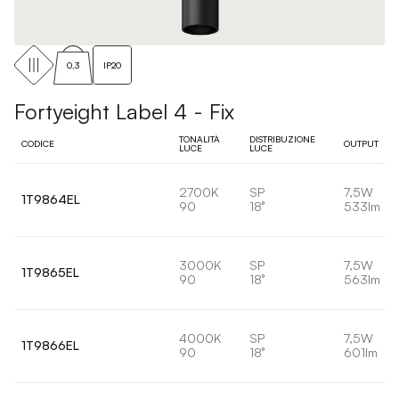
0,3
IP20
Fortyeight Label 4 - Fix
TONALITÀ
DISTRIBUZIONE
CODICE
OUTPUT
LUCE
LUCE
2700K
SP
7,5W
1T9864EL
90
18°
533lm
3000K
SP
7,5W
1T9865EL
90
18°
563lm
4000K
SP
7,5W
1T9866EL
90
18°
601lm