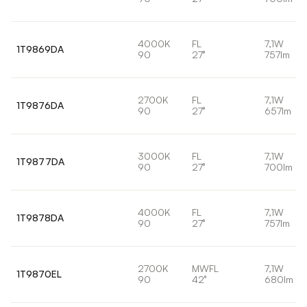
4000K
FL
7,1W
1T9869DA
90
27°
757lm
2700K
FL
7,1W
1T9876DA
90
27°
657lm
3000K
FL
7,1W
1T9877DA
90
27°
700lm
4000K
FL
7,1W
1T9878DA
90
27°
757lm
2700K
MWFL
7,1W
1T9870EL
90
42°
680lm