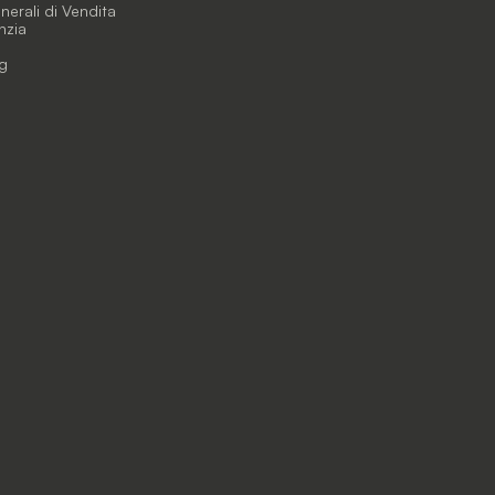
erali di Vendita
nzia
g