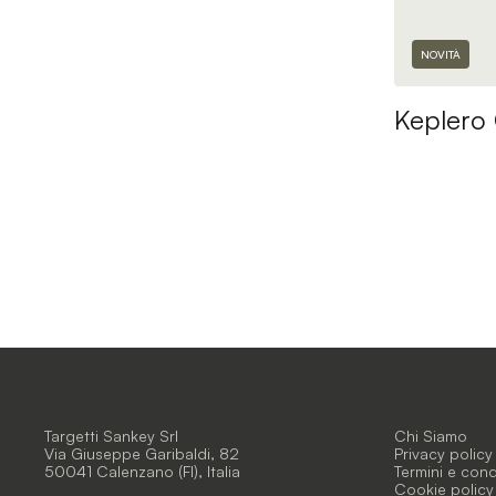
NOVITÀ
Keplero
Targetti Sankey Srl
Chi Siamo
Via Giuseppe Garibaldi, 82
Privacy policy
50041 Calenzano (FI), Italia
Termini e condi
Cookie policy