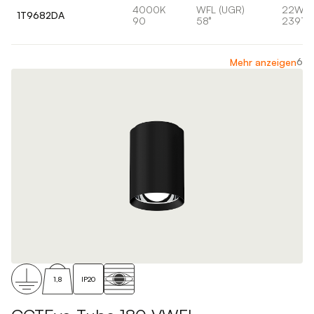
4000K
WFL (UGR)
22W
1T9682DA
90
58°
2391lm
6
Mehr anzeigen
1,8
IP20