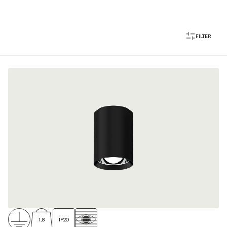
FILTER
1,8
IP20