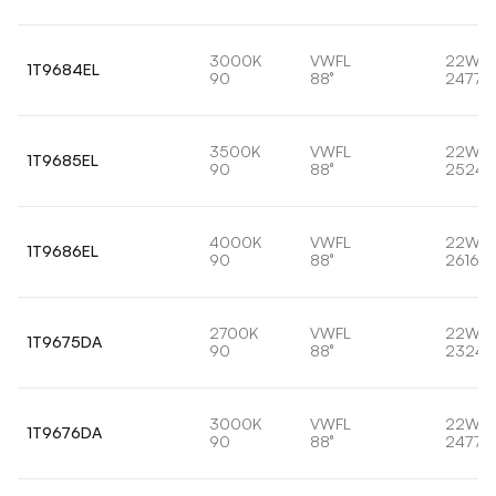
3000K
VWFL
22W
1T9684EL
90
88°
2477l
3500K
VWFL
22W
1T9685EL
90
88°
2524l
4000K
VWFL
22W
1T9686EL
90
88°
2616lm
2700K
VWFL
22W
1T9675DA
90
88°
2324l
3000K
VWFL
22W
1T9676DA
90
88°
2477l