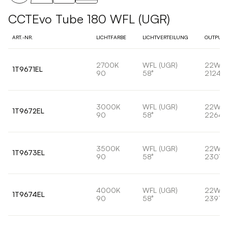
CCTEvo Tube 180 WFL (UGR)
ART.-NR.
LICHTFARBE
LICHTVERTEILUNG
OUTPUT
2700K
WFL (UGR)
22W
1T9671EL
90
58°
2124lm
3000K
WFL (UGR)
22W
1T9672EL
90
58°
2264l
3500K
WFL (UGR)
22W
1T9673EL
90
58°
2307l
4000K
WFL (UGR)
22W
1T9674EL
90
58°
2391lm