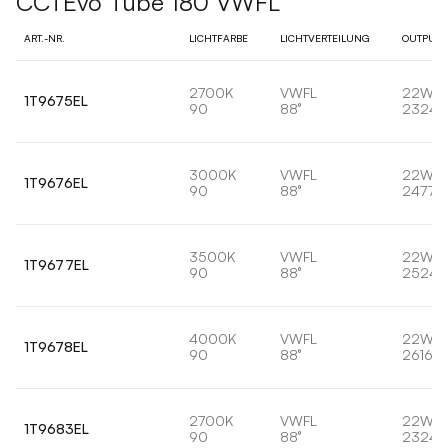
CCTEvo Tube 180 VWFL
ART.-NR.
LICHTFARBE
LICHTVERTEILUNG
OUTPUT
2700K
VWFL
22W
1T9675EL
90
88°
2324l
3000K
VWFL
22W
1T9676EL
90
88°
2477l
3500K
VWFL
22W
1T9677EL
90
88°
2524l
4000K
VWFL
22W
1T9678EL
90
88°
2616lm
2700K
VWFL
22W
1T9683EL
90
88°
2324l