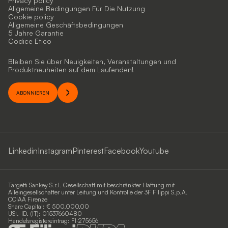
Privacy policy
Allgemeine Bedingungen Für Die Nutzung
Cookie policy
Allgemeine Geschäftsbedingungen
5 Jahre Garantie
Codice Etico
Bleiben Sie über Neuigkeiten, Veranstaltungen und
Produktneuheiten auf dem Laufenden!
ABONNIEREN
Linkedin
Instagram
Pinterest
Facebook
Youtube
Targetti Sankey S.r.l. Gesellschaft mit beschränkter Haftung mit
Alleingesellschafter unter Leitung und Kontrolle der 3F Filippi S.p.A.
CCIAA Firenze
Share Capital: € 500.000,00
USt.-ID. (IT): 01537660480
Handelsregistereintrag: FI-275656