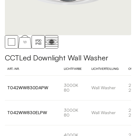
IP20
1,1
IP43
CCTLed Downlight Wall Washer
ART.-NR.
LICHTFARBE
LICHTVERTEILUNG
OUT
3000K
28
T042WW830DAPW
Wall Washer
80
279
3000K
28
T042WW830ELPW
Wall Washer
80
279
4000K
28