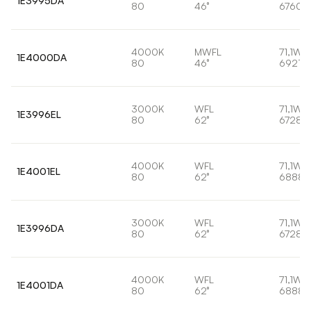
1E3995DA
80
46°
6760l
4000K
MWFL
71,1W
1E4000DA
80
46°
6921lm
3000K
WFL
71,1W
1E3996EL
80
62°
6728l
4000K
WFL
71,1W
1E4001EL
80
62°
6888l
3000K
WFL
71,1W
1E3996DA
80
62°
6728l
4000K
WFL
71,1W
1E4001DA
80
62°
6888l