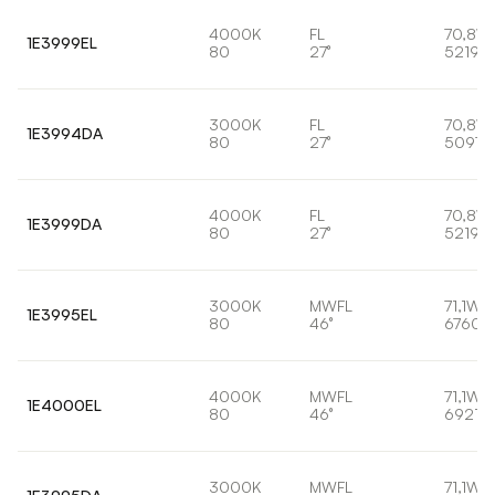
4000K
FL
70,8W
1E3999EL
80
27°
5219lm
3000K
FL
70,8W
1E3994DA
80
27°
5097l
4000K
FL
70,8W
1E3999DA
80
27°
5219lm
3000K
MWFL
71,1W
1E3995EL
80
46°
6760l
4000K
MWFL
71,1W
1E4000EL
80
46°
6921lm
3000K
MWFL
71,1W