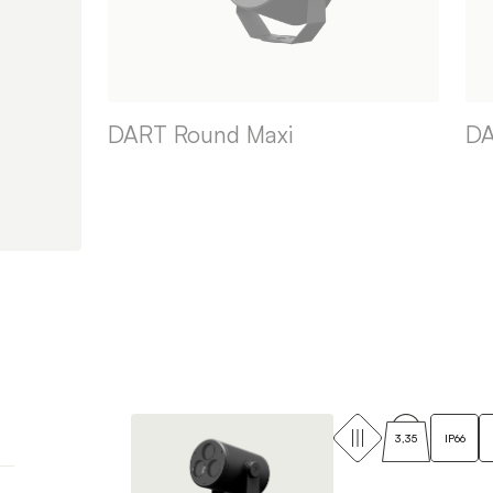
DART Round Maxi
DA
3,35
IP66