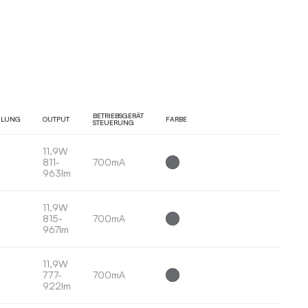
BETRIEBSGERÄT
ILUNG
OUTPUT
FARBE
STEUERUNG
11,9W
811-
700mA
963lm
11,9W
815-
700mA
967lm
11,9W
777-
700mA
922lm