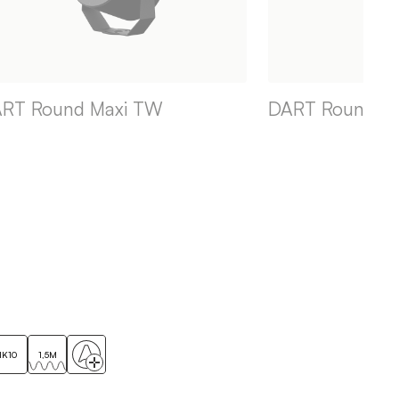
RT Round Maxi TW
DART Round M
IK10
1,5M