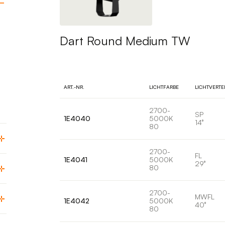
Dart Round Medium TW
ART.-NR.
LICHTFARBE
LICHTVERTE
2700-
SP
1E4040
5000K
14°
80
2700-
FL
1E4041
5000K
29°
80
2700-
MWFL
1E4042
5000K
40°
80