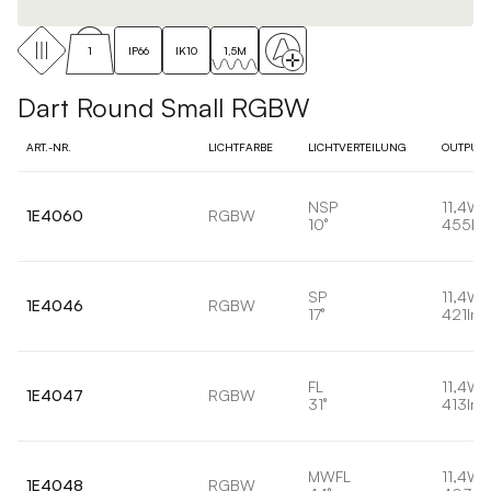
1
IP66
IK10
1,5M
Dart Round Small RGBW
ART.-NR.
LICHTFARBE
LICHTVERTEILUNG
OUTPUT
NSP
11,4W
1E4060
RGBW
10°
455lm
SP
11,4W
1E4046
RGBW
17°
421lm
FL
11,4W
1E4047
RGBW
31°
413lm
MWFL
11,4W
1E4048
RGBW