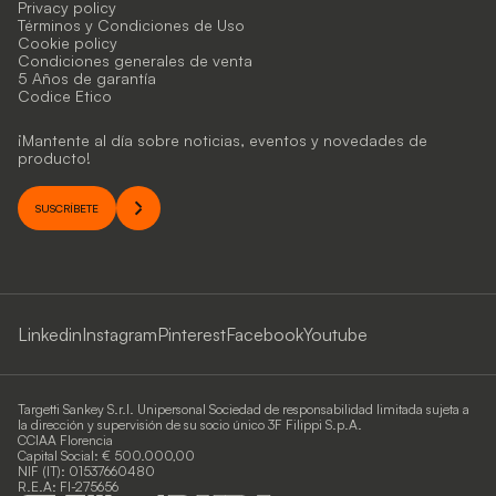
Privacy policy
Términos y Condiciones de Uso
Cookie policy
Condiciones generales de venta
5 Años de garantía
Codice Etico
¡Mantente al día sobre noticias, eventos y novedades de
producto!
SUSCRÍBETE
Linkedin
Instagram
Pinterest
Facebook
Youtube
Targetti Sankey S.r.l. Unipersonal Sociedad de responsabilidad limitada sujeta a
la dirección y supervisión de su socio único 3F Filippi S.p.A.
CCIAA Florencia
Capital Social: € 500.000,00
NIF (IT): 01537660480
R.E.A: FI-275656