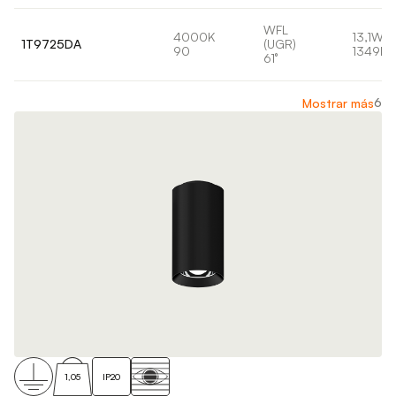
WFL
4000K
13,1W
1T9725DA
(UGR)
90
1349lm
61°
6
Mostrar más
1,05
IP20