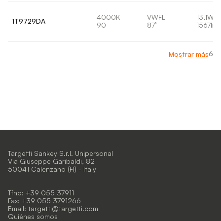
4000K
VWFL
13,1W
1T9729DA
90
87°
1567lm
6
Mostrar más
Targetti Sankey S.r.l. Unipersonal
Via Giuseppe Garibaldi, 82
50041 Calenzano (FI) - Italy
Tfno: +39 055 37911
Fax: +39 055 3791266
Email:
targetti@targetti.com
Quiénes somos