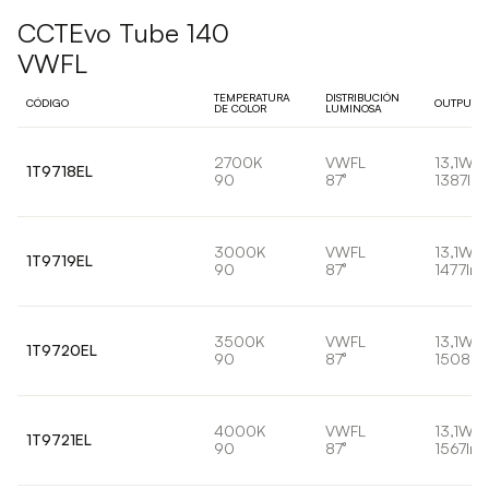
CCTEvo Tube 140
VWFL
TEMPERATURA
DISTRIBUCIÓN
CÓDIGO
OUTPUT
DE COLOR
LUMINOSA
2700K
VWFL
13,1W
1T9718EL
90
87°
1387lm
3000K
VWFL
13,1W
1T9719EL
90
87°
1477lm
3500K
VWFL
13,1W
1T9720EL
90
87°
1508lm
4000K
VWFL
13,1W
1T9721EL
90
87°
1567lm