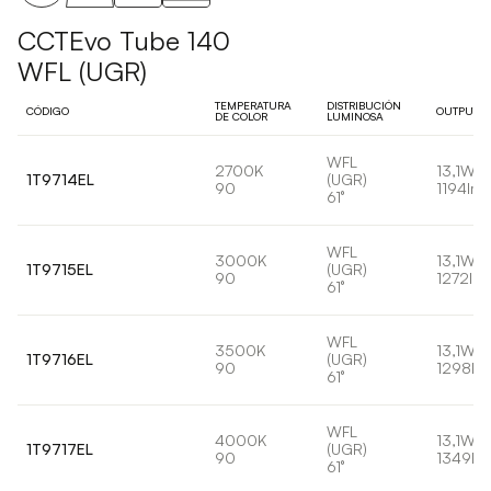
CCTEvo Tube 140
WFL (UGR)
TEMPERATURA
DISTRIBUCIÓN
CÓDIGO
OUTPUT
DE COLOR
LUMINOSA
WFL
2700K
13,1W
1T9714EL
(UGR)
90
1194lm
61°
WFL
3000K
13,1W
1T9715EL
(UGR)
90
1272lm
61°
WFL
3500K
13,1W
1T9716EL
(UGR)
90
1298lm
61°
WFL
4000K
13,1W
1T9717EL
(UGR)
90
1349lm
61°