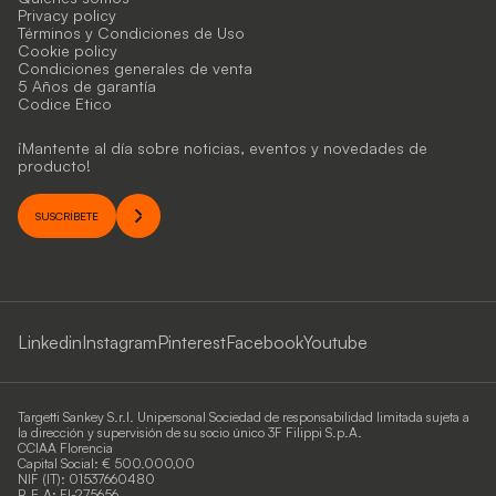
Privacy policy
Términos y Condiciones de Uso
Cookie policy
Condiciones generales de venta
5 Años de garantía
Codice Etico
¡Mantente al día sobre noticias, eventos y novedades de
producto!
SUSCRÍBETE
Linkedin
Instagram
Pinterest
Facebook
Youtube
Targetti Sankey S.r.l. Unipersonal Sociedad de responsabilidad limitada sujeta a
la dirección y supervisión de su socio único 3F Filippi S.p.A.
CCIAA Florencia
Capital Social: € 500.000,00
NIF (IT): 01537660480
R.E.A: FI-275656