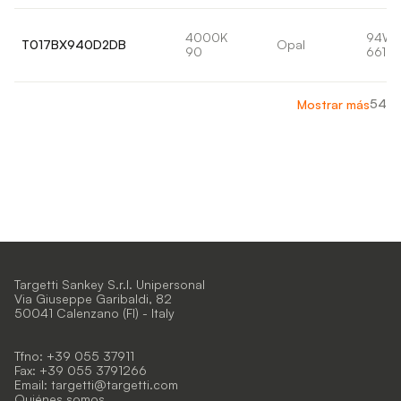
4000K
94W
T017BX940D2DB
Opal
90
6610l
54
Mostrar más
Targetti Sankey S.r.l. Unipersonal
Via Giuseppe Garibaldi, 82
50041 Calenzano (FI) - Italy
Tfno: +39 055 37911
Fax: +39 055 3791266
Email:
targetti@targetti.com
Quiénes somos