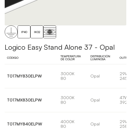
IP40
IK02
Logico Easy Stand Alone 37 - Opal
TEMPERATURA
DISTRIBUCIÓN
CÓDIGO
OUTPUT
DE COLOR
LUMINOSA
3000K
29W
T017MY830ELPW
Opal
80
2452
3000K
47W
T017MX830ELPW
Opal
80
3921l
4000K
29W
T017MY840ELPW
Opal
80
2581l