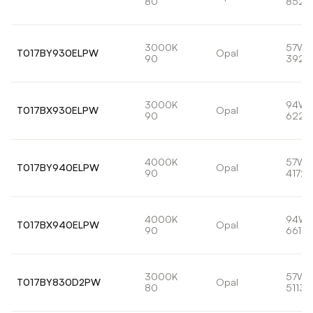
80
8529
3000K
57W
T017BY930ELPW
Opal
90
3929
3000K
94W
T017BX930ELPW
Opal
90
6226
4000K
57W
T017BY940ELPW
Opal
90
4172l
4000K
94W
T017BX940ELPW
Opal
90
6610l
3000K
57W
T017BY830D2PW
Opal
80
5113l