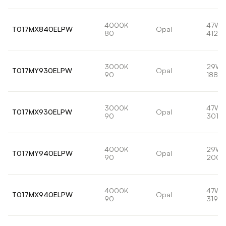
4000K
47W
T017MX840ELPW
Opal
80
4128l
3000K
29W
T017MY930ELPW
Opal
90
1884l
3000K
47W
T017MX930ELPW
Opal
90
3013
4000K
29W
T017MY940ELPW
Opal
90
2001
4000K
47W
T017MX940ELPW
Opal
90
3199l