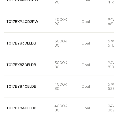
90
4172l
4000K
94W
T017BX940D2PW
Opal
90
6610l
3000K
57W
T017BY830ELDB
Opal
80
5113l
3000K
94W
T017BX830ELDB
Opal
80
8102
4000K
57W
T017BY840ELDB
Opal
80
5382
4000K
94W
T017BX840ELDB
Opal
80
8529