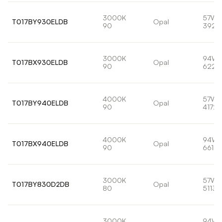
3000K
57W
T017BY930ELDB
Opal
90
3929
3000K
94W
T017BX930ELDB
Opal
90
6226
4000K
57W
T017BY940ELDB
Opal
90
4172l
4000K
94W
T017BX940ELDB
Opal
90
6610l
3000K
57W
T017BY830D2DB
Opal
80
5113l
3000K
94W