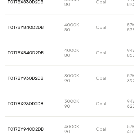
T017BX830D2DB
Opal
80
8102
4000K
57W
T017BY840D2DB
Opal
80
5382
4000K
94W
T017BX840D2DB
Opal
80
8529
3000K
57W
T017BY930D2DB
Opal
90
3929
3000K
94W
T017BX930D2DB
Opal
90
6226
4000K
57W
T017BY940D2DB
Opal
90
4172l