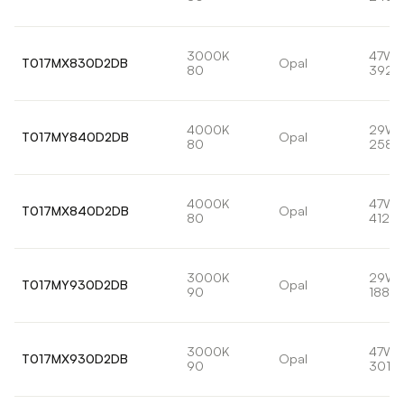
3000K
47W
T017MX830D2DB
Opal
80
3921l
4000K
29W
T017MY840D2DB
Opal
80
2581l
4000K
47W
T017MX840D2DB
Opal
80
4128l
3000K
29W
T017MY930D2DB
Opal
90
1884l
3000K
47W
T017MX930D2DB
Opal
90
3013