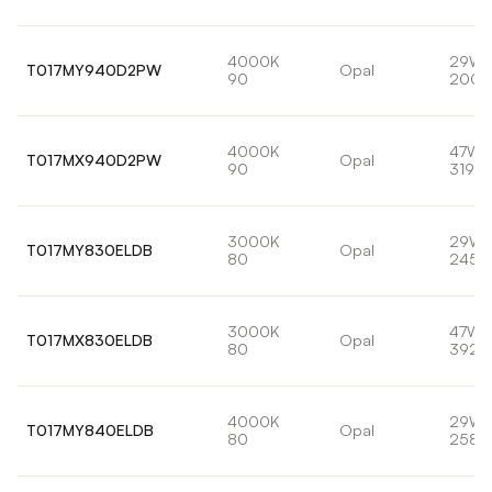
4000K
29W
T017MY940D2PW
Opal
90
2001
4000K
47W
T017MX940D2PW
Opal
90
3199l
3000K
29W
T017MY830ELDB
Opal
80
2452
3000K
47W
T017MX830ELDB
Opal
80
3921l
4000K
29W
T017MY840ELDB
Opal
80
2581l