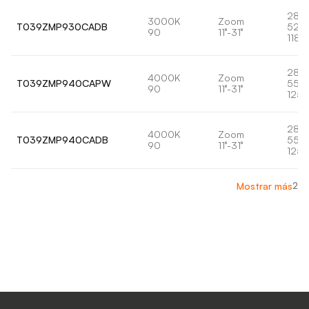
28,
3000K
Zoom
T039ZMP930CADB
525
90
11°-31°
1187
28,
4000K
Zoom
T039ZMP940CAPW
557-
90
11°-31°
1259
28,
4000K
Zoom
T039ZMP940CADB
557-
90
11°-31°
1259
2
Mostrar más