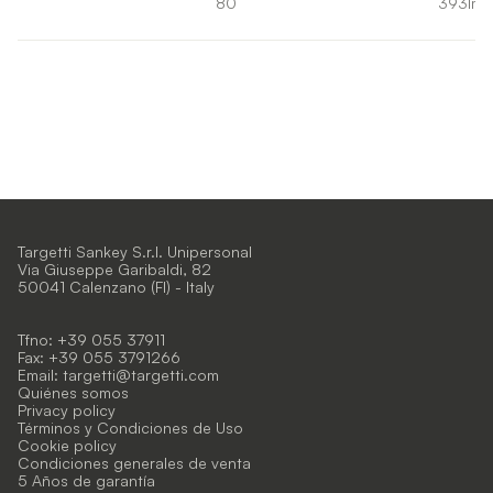
80
393lm
Targetti Sankey S.r.l. Unipersonal
Via Giuseppe Garibaldi, 82
50041 Calenzano (FI) - Italy
Tfno: +39 055 37911
Fax: +39 055 3791266
Email:
targetti@targetti.com
Quiénes somos
Privacy policy
Términos y Condiciones de Uso
Cookie policy
Condiciones generales de venta
5 Años de garantía