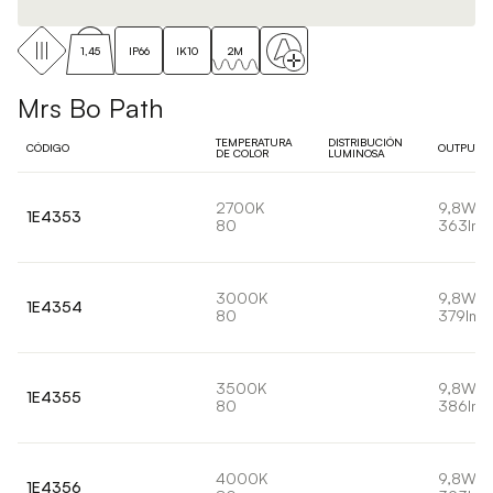
1,45
IP66
IK10
2M
Mrs Bo Path
TEMPERATURA
DISTRIBUCIÓN
CÓDIGO
OUTPUT
DE COLOR
LUMINOSA
2700K
9,8W
1E4353
80
363lm
3000K
9,8W
1E4354
80
379lm
3500K
9,8W
1E4355
80
386lm
4000K
9,8W
1E4356