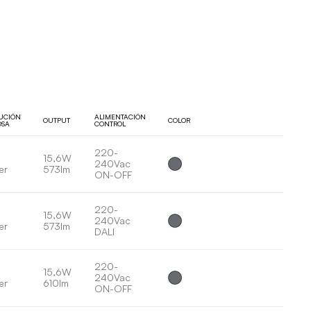
BUCIÓN
ALIMENTACIÓN
OUTPUT
COLOR
OSA
CONTROL
220-
15,6W
240Vac
er
573lm
ON-OFF
220-
15,6W
240Vac
er
573lm
DALI
220-
15,6W
240Vac
er
610lm
ON-OFF