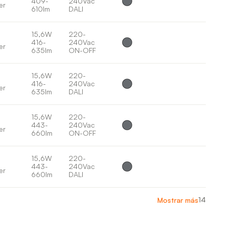
409-
240Vac
er
610lm
DALI
15,6W
220-
416-
240Vac
er
635lm
ON-OFF
15,6W
220-
416-
240Vac
er
635lm
DALI
15,6W
220-
443-
240Vac
er
660lm
ON-OFF
15,6W
220-
443-
240Vac
er
660lm
DALI
14
Mostrar más