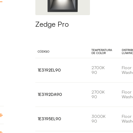
Zedge Pro
TEMPERATURA
DISTRI
CÓDIGO
DE COLOR
LUMIN
2700K
Floor
1E3192EL90
90
Wash
2700K
Floor
1E3192DA90
90
Wash
3000K
Floor
1E3195EL90
90
Wash