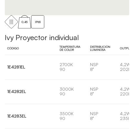
0,45
IP65
Ivy Proyector individual
TEMPERATURA
DISTRIBUCIÓN
CÓDIGO
OUTPUT
DE COLOR
LUMINOSA
2700K
NSP
4,2W
1E4281EL
90
8°
202lm
3000K
NSP
4,2W
1E4282EL
90
8°
220lm
3500K
NSP
4,2W
1E4283EL
90
8°
235lm