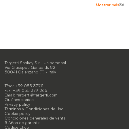
86
Mostrar más
Targetti Sankey S.r.l. Unipersonal
Via Giuseppe Garibaldi, 82
50041 Calenzano (FI) - Italy
Tfno: +39 055 37911
Fax: +39 055 3791266
Email:
targetti@targetti.com
Quiénes somos
Privacy policy
Términos y Condiciones de Uso
Cookie policy
Condiciones generales de venta
5 Años de garantía
Codice Etico