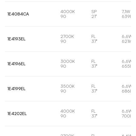
4000K
SP
7,1W
1E4084CA
90
21°
639lm
2700K
FL
6,6W
1E4193EL
90
37°
621lm
3000K
FL
6,6W
1E4196EL
90
37°
655lm
3500K
FL
6,6W
1E4199EL
90
37°
686lm
4000K
FL
6,6W
1E4202EL
90
37°
700lm
2700K
FL
6,6W