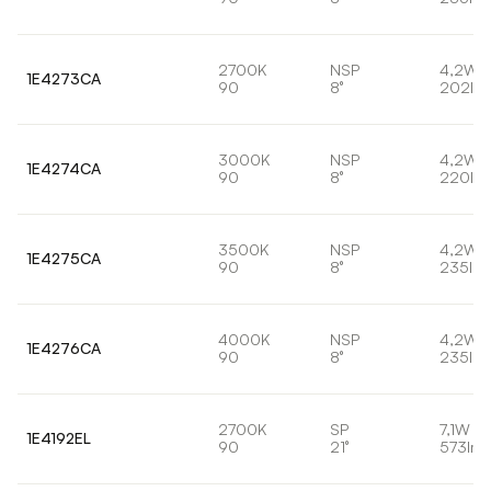
2700K
NSP
4,2W
1E4273CA
90
8°
202lm
3000K
NSP
4,2W
1E4274CA
90
8°
220lm
3500K
NSP
4,2W
1E4275CA
90
8°
235lm
4000K
NSP
4,2W
1E4276CA
90
8°
235lm
2700K
SP
7,1W
1E4192EL
90
21°
573lm