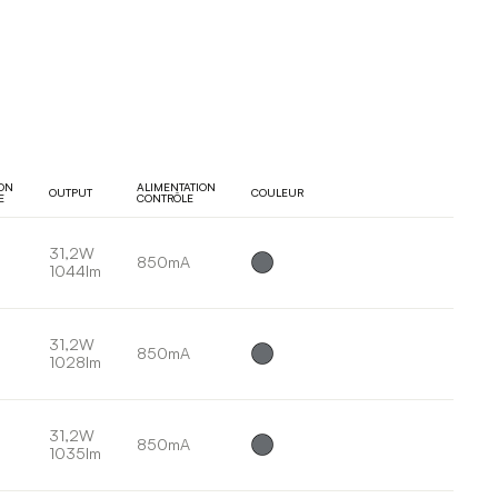
ION
ALIMENTATION
OUTPUT
COULEUR
E
CONTRÔLE
31,2W
850mA
1044lm
31,2W
850mA
1028lm
31,2W
850mA
1035lm