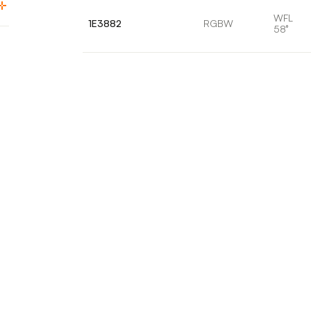
WFL
1E3882
RGBW
58°