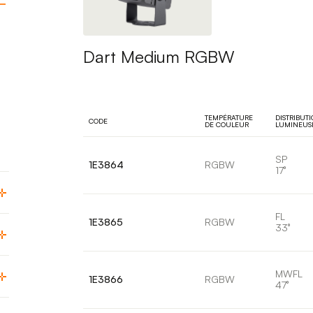
Dart Medium RGBW
TEMPÉRATURE
DISTRIBUT
CODE
DE COULEUR
LUMINEUS
SP
1E3864
RGBW
17°
FL
1E3865
RGBW
33°
MWFL
1E3866
RGBW
47°