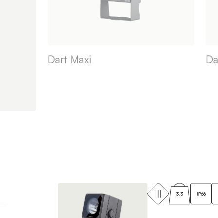
Dart Maxi
Da
3,3
IP66