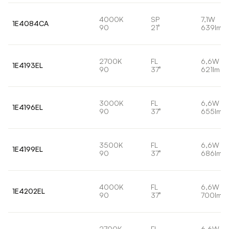
4000K
SP
7,1W
1E4084CA
90
21°
639lm
2700K
FL
6,6W
1E4193EL
90
37°
621lm
3000K
FL
6,6W
1E4196EL
90
37°
655lm
3500K
FL
6,6W
1E4199EL
90
37°
686lm
4000K
FL
6,6W
1E4202EL
90
37°
700lm
2700K
FL
6,6W