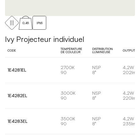
0,45
IP65
Ivy Projecteur individuel
TEMPÉRATURE
DISTRIBUTION
CODE
OUTPUT
DE COULEUR
LUMINEUSE
2700K
NSP
4,2W
1E4281EL
90
8°
202lm
3000K
NSP
4,2W
1E4282EL
90
8°
220lm
3500K
NSP
4,2W
1E4283EL
90
8°
235lm