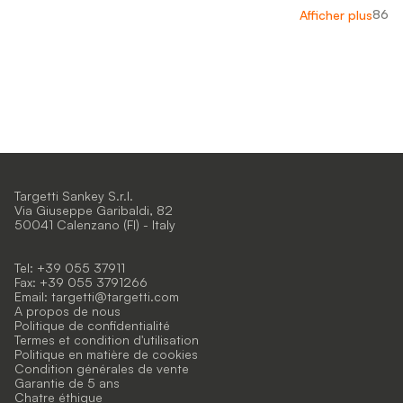
86
Afficher plus
Targetti Sankey S.r.l.
Via Giuseppe Garibaldi, 82
50041 Calenzano (FI) - Italy
Tel: +39 055 37911
Fax: +39 055 3791266
Email:
targetti@targetti.com
A propos de nous
Politique de confidentialité
Termes et condition d'utilisation
Politique en matière de cookies
Condition générales de vente
Garantie de 5 ans
Chatre éthique