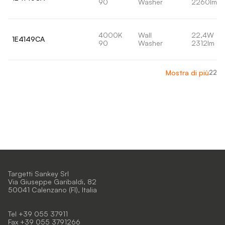
90
Washer
2260lm
4000K
Wall
22,4W
1E4149CA
90
Washer
2312lm
22
Mostra di più
Targetti Sankey Srl
Via Giuseppe Garibaldi, 82
50041 Calenzano (FI), Italia
Tel +39 055 37911
Fax +39 055 3791266