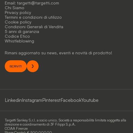
Email:
targetti@targetti.com
Chi Siamo
Privacy policy
Termini e condizioni di utilizzo
Cookie policy
Condizioni Generali di Vendita
5 anni di garanzia
Codice Etico
Whistleblowing
Rimani aggiornato su news, eventi e novità di prodotto!
ISCRIVITI
Linkedin
Instagram
Pinterest
Facebook
Youtube
Targetti Sankey S.r.l. a socio unico. Società a responsabilità limitata soggetta alla
direzione e coordinamento di 3F Filippi S.p.A.
CCIAA Firenze
Share Capital: € 500.000,00