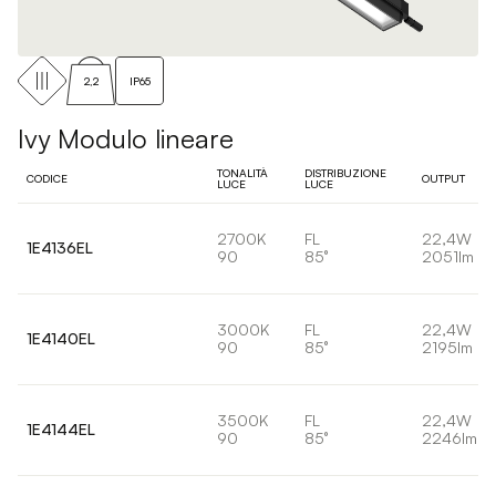
2,2
IP65
Ivy Modulo lineare
TONALITÀ
DISTRIBUZIONE
CODICE
OUTPUT
LUCE
LUCE
2700K
FL
22,4W
1E4136EL
90
85°
2051lm
3000K
FL
22,4W
1E4140EL
90
85°
2195lm
3500K
FL
22,4W
1E4144EL
90
85°
2246lm