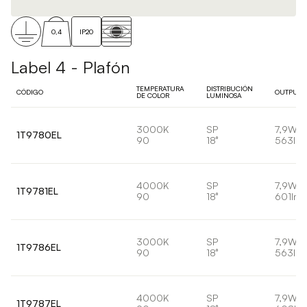
0,4
IP20
Label 4 - Plafón
TEMPERATURA
DISTRIBUCIÓN
CÓDIGO
OUTPUT
DE COLOR
LUMINOSA
3000K
SP
7,9W
1T9780EL
90
18°
563lm
4000K
SP
7,9W
1T9781EL
90
18°
601lm
3000K
SP
7,9W
1T9786EL
90
18°
563lm
4000K
SP
7,9W
1T9787EL