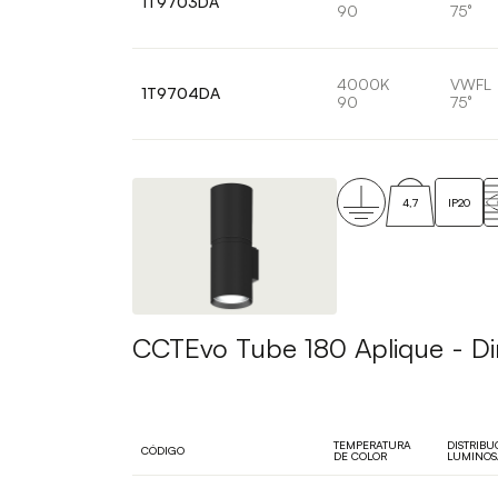
1T9703DA
90
75°
4000K
VWFL
1T9704DA
90
75°
4,7
IP20
CCTEvo Tube 180 Aplique - Dir
TEMPERATURA
DISTRIBU
CÓDIGO
DE COLOR
LUMINOS