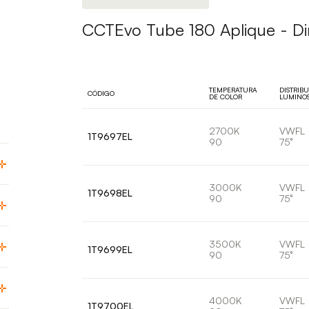
CCTEvo Tube 180 Aplique - Di
TEMPERATURA
DISTRIB
CÓDIGO
DE COLOR
LUMINO
2700K
VWFL
1T9697EL
90
75°
3000K
VWFL
1T9698EL
90
75°
3500K
VWFL
1T9699EL
90
75°
4000K
VWFL
1T9700EL