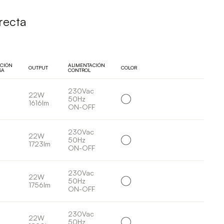
recta
UCIÓN
ALIMENTACIÓN
OUTPUT
COLOR
SA
CONTROL
230Vac
22W
50Hz
1616lm
ON-OFF
230Vac
22W
50Hz
1723lm
ON-OFF
230Vac
22W
50Hz
1756lm
ON-OFF
230Vac
22W
50Hz