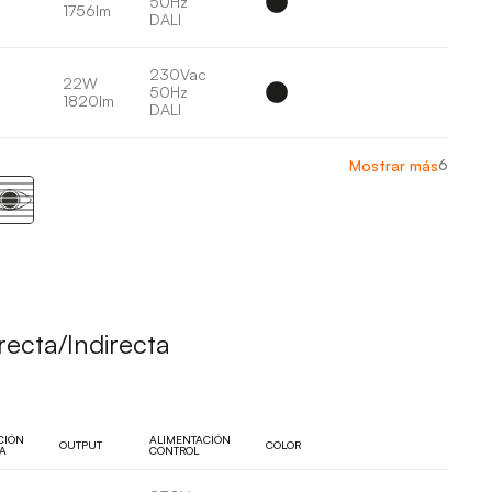
50Hz
1756lm
DALI
230Vac
22W
50Hz
1820lm
DALI
6
Mostrar más
ecta/Indirecta
CIÓN
ALIMENTACIÓN
OUTPUT
COLOR
A
CONTROL